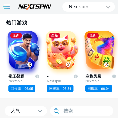
Nextspin
热门游戏
全新
全新
全新
拳王榮耀
-
麻将凤凰
Nextspin
Nextspin
Nextspin
回报率
96.95
回报率
96.84
回报率
96.94
人气