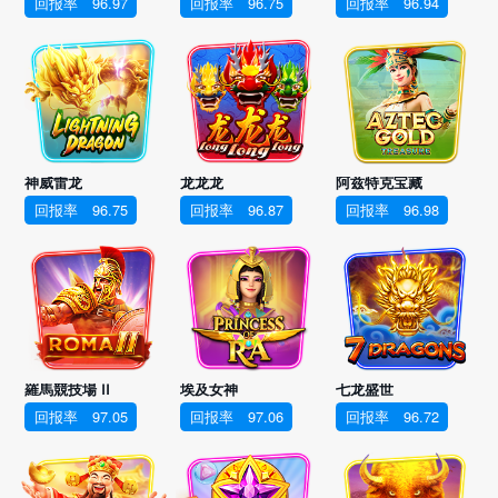
回报率
96.97
回报率
96.75
回报率
96.94
神威雷龙
龙龙龙
阿兹特克宝藏
回报率
96.75
回报率
96.87
回报率
96.98
羅馬競技場 II
埃及女神
七龙盛世
回报率
97.05
回报率
97.06
回报率
96.72