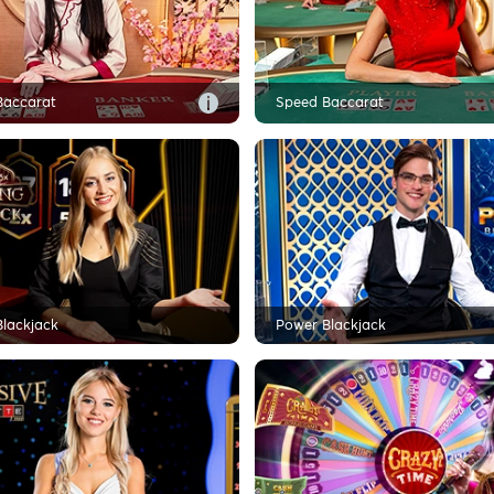
Baccarat
Speed Baccarat
Blackjack
Power Blackjack