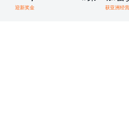
迎新奖金
获亚洲经