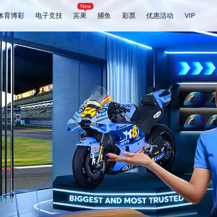
体育博彩
电子竞技
宾果
捕鱼
彩票
优惠活动
VIP