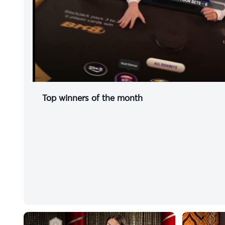
Top winners of the month