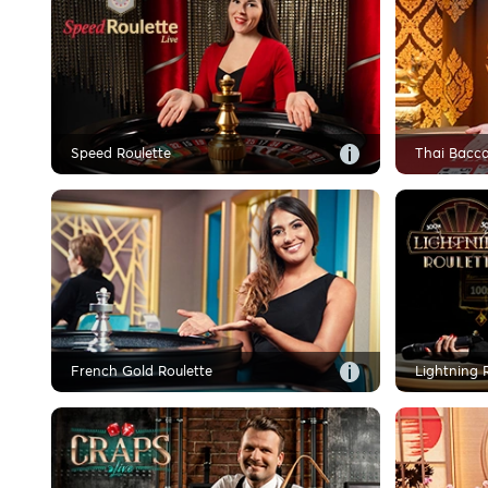
Speed Roulette
Thai Bacc
French Gold Roulette
Lightning 