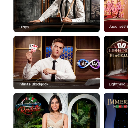
Japanese 
Craps
Infinite Blackjack
Lightning 