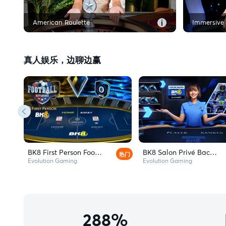
American Roulette
Immersive 
真人娱乐，边聊边赢
BK8 Salon Privé Baccarat 2
BK8 Baccarat 1
热门
热门
Evolution Gaming
PPLiveCasino
288%