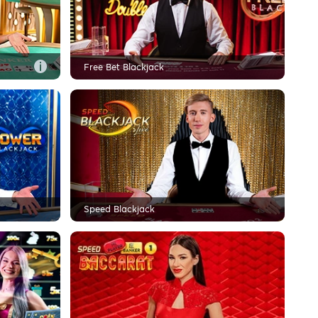
Free Bet Blackjack
Speed Blackjack