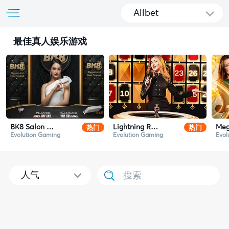
Allbet
最佳真人娱乐游戏
热门
热门
BK8 Salon Prive Baccarat
Lightning Roulette
Meg
Evolution Gaming
Evolution Gaming
Evol
人气