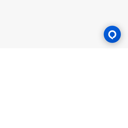
Mga Lisensya sa Paglalaro
Ang BK8 ay pinapatakbo ng Mettlemind Tech Ltd., may
registration number: 15779, at nakarehistrong address sa
Hamchako, Mutsamudu, Autonomous Island of Anjouan, Union