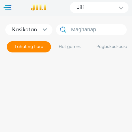
Jili
Kasikatan
Lahat ng Laro
Hot games
Pagbukud-bukuri