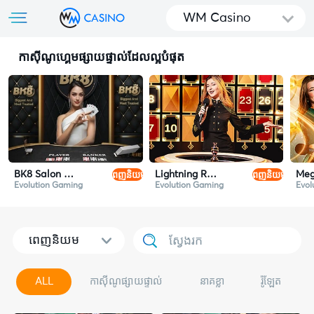
WM Casino
កាស៊ីណូហ្គេមផ្សាយផ្ទាល់ដែលល្អបំផុត
ពេញនិយម
ពេញនិយម
BK8 Salon Prive Baccarat
Lightning Roulette
Meg
Evolution Gaming
Evolution Gaming
Evol
ពេញនិយម
ALL
កាស៊ីណូផ្សាយផ្ទាល់
នាគខ្លា
រ៉ូឡែត